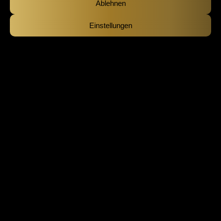
Ablehnen
Einstellungen
Unser Service für
Reparaturen
aller Art
Von der Elektronik über den Motor bis hin zum
Fahrwerk – wir reparieren Fahrzeuge aller Marken
und Modelle. Mit modernster Diagnosetechnik und
erfahrenem Fachpersonal stellen wir sicher, dass
Probleme zuverlässig erkannt und behoben werden.